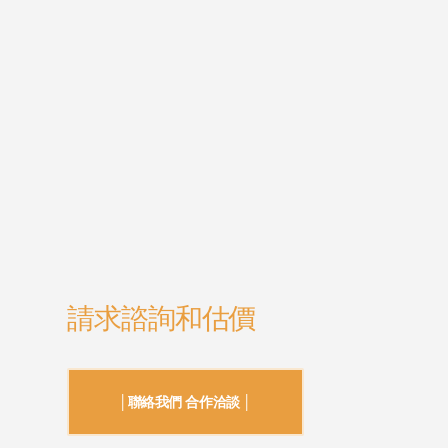
請求諮詢和估價
│聯絡我們 合作洽談 │