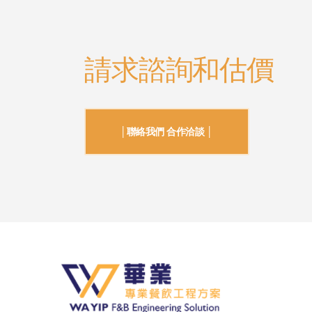
請求諮詢和估價
│聯絡我們 合作洽談 │