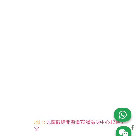
地址:
九龍觀塘開源道72號溢財中心12樓6
室