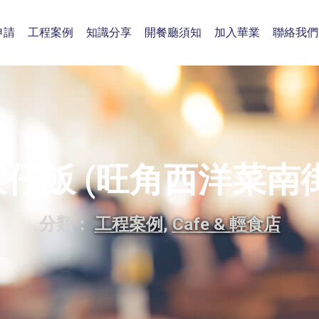
申請
工程案例
知識分享
開餐廳須知
加入華業
聯絡我們
㗎仔飯 (旺角西洋菜南街
分類：
工程案例
,
Cafe & 輕食店