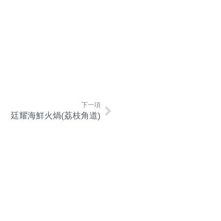
下一項
廷耀海鮮火煱(荔枝角道)