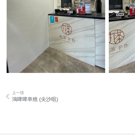
上一項
鴻啤啤串燒 (尖沙咀)