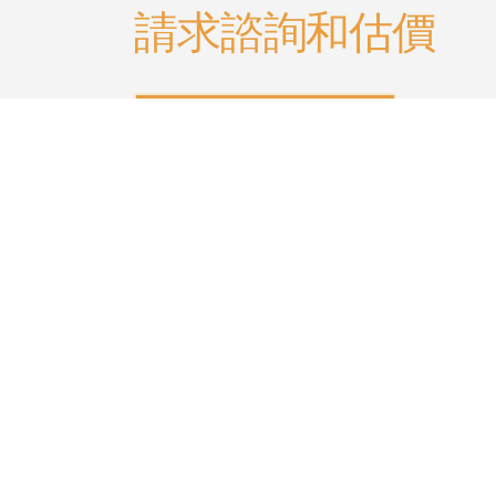
請求諮詢和估價
│聯絡我們 合作洽談 │