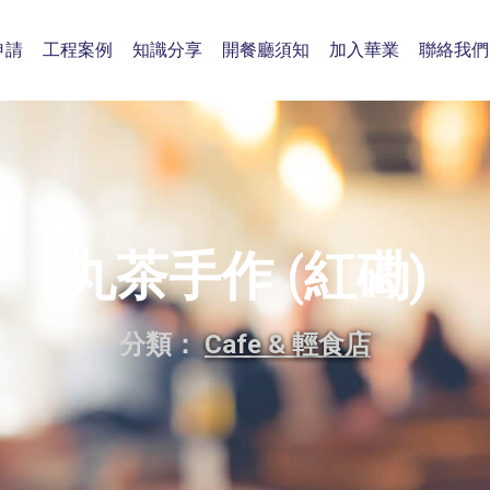
申請
工程案例
知識分享
開餐廳須知
加入華業
聯絡我們
丸茶手作 (紅磡)
分類：
Cafe & 輕食店