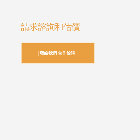
請求諮詢和估價
│聯絡我們 合作洽談 │