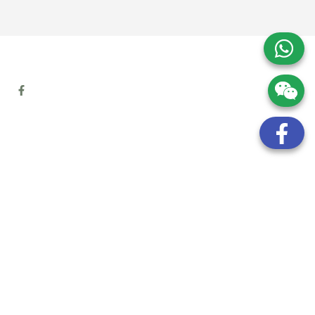
地址:
九龍觀塘開源道72號溢財中心12樓6室