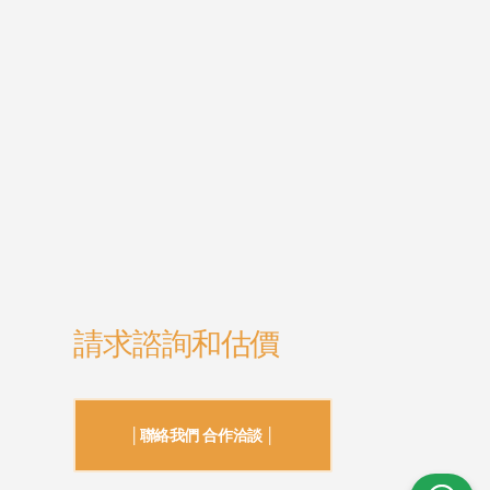
請求諮詢和估價
│聯絡我們 合作洽談 │