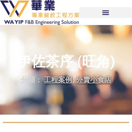
伊佐茶序 (旺角)
分類：
工程案例
,
外賣小食店