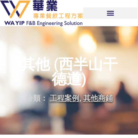
其他 (西半山干
德道)
分類：
工程案例
,
其他商鋪