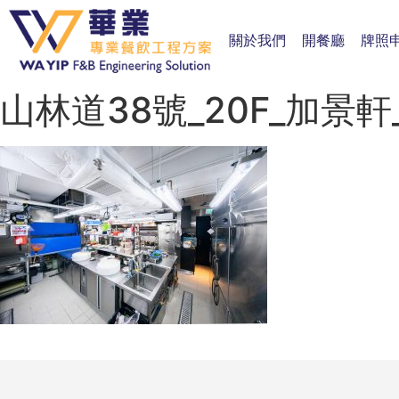
關於我們
開餐廳
牌照
山林道38號_20F_加景軒_