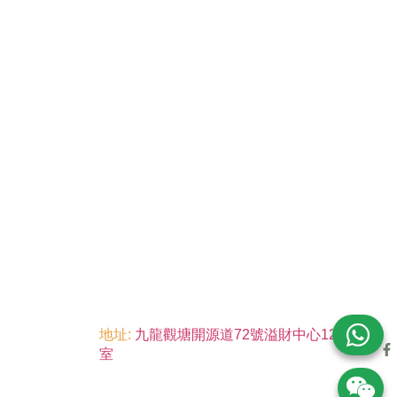
地址:
九龍觀塘開源道72號溢財中心12樓6
室