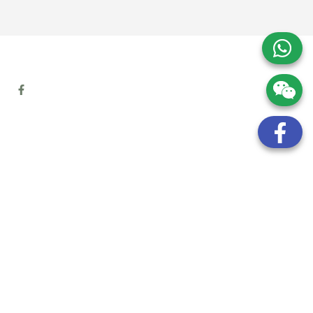
地址:
九龍觀塘開源道72號溢財中心12樓6室