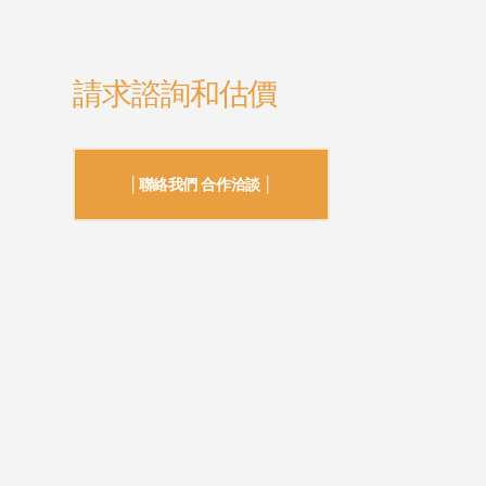
請求諮詢和估價
│聯絡我們 合作洽談 │