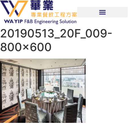
20190513_20F_009-
800×600