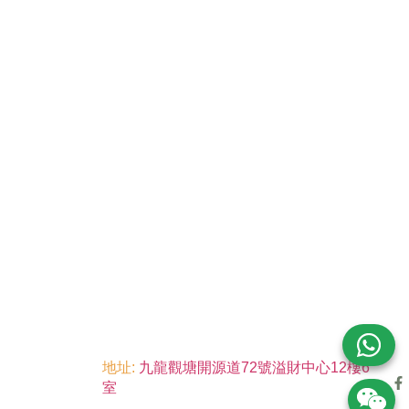
地址:
九龍觀塘開源道72號溢財中心12樓6
室