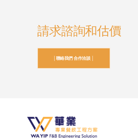
請求諮詢和估價
│聯絡我們 合作洽談 │