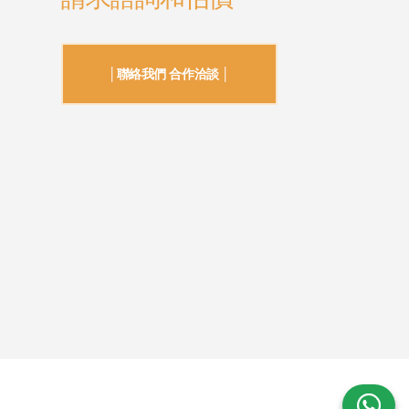
│聯絡我們 合作洽談 │