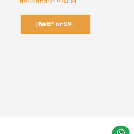
│聯絡我們 合作洽談 │