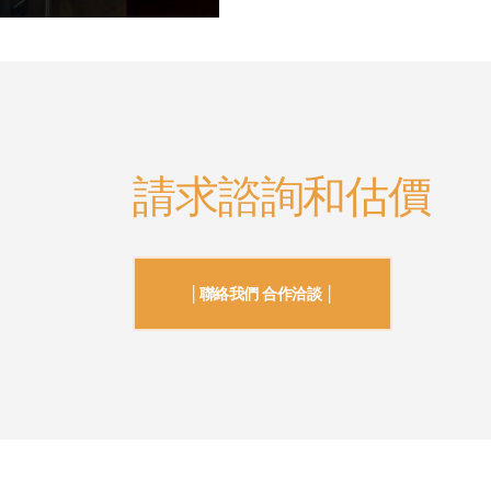
請求諮詢和估價
│聯絡我們 合作洽談 │