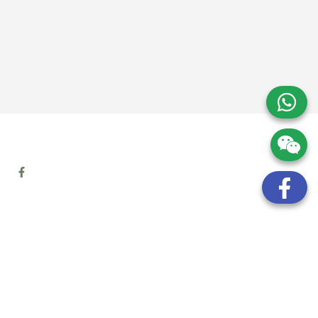
地址:
九龍觀塘開源道72號溢財中心12樓6室