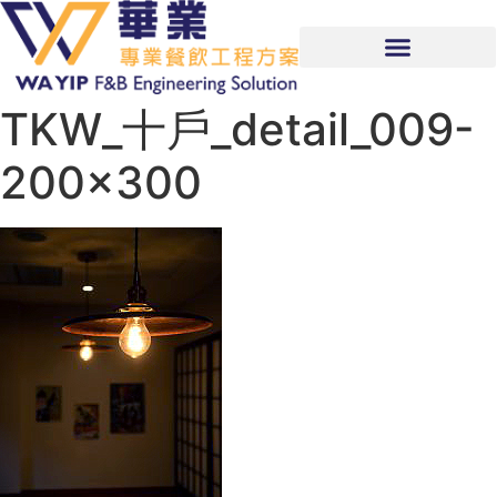
TKW_十戶_detail_009-
200×300