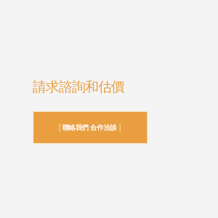
請求諮詢和估價
│聯絡我們 合作洽談 │