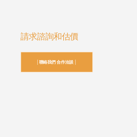
請求諮詢和估價
│聯絡我們 合作洽談 │