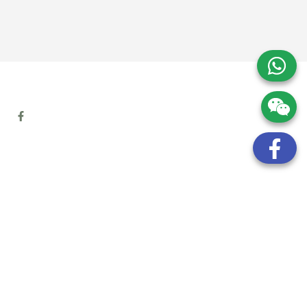
地址:
九龍觀塘開源道72號溢財中心12樓6室