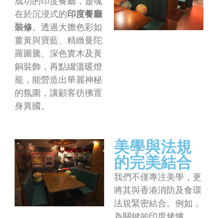
成功的印度餐廳，靈魂
在於沉浸式的
印度餐廳
裝修
。透過大膽色彩如
薑黃與寶藍、精緻曼陀
羅圖騰、深色實木及黃
銅裝飾，再點綴溫暖燈
籠，能營造出華麗神秘
的氛圍，讓顧客彷彿置
身異國。
美學與法規
的完美結合
我們不僅專注美學，更
將其與香港消防及食環
法規緊密結合。例如，
為關鍵的印度烤爐