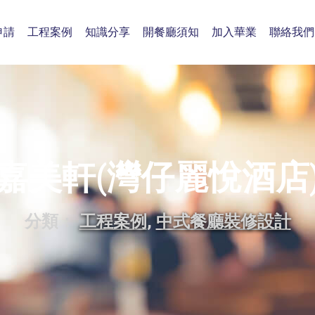
申請
工程案例
知識分享
開餐廳須知
加入華業
聯絡我們
嘉美軒(灣仔麗悅酒店
分類：
工程案例
,
中式餐廳裝修設計