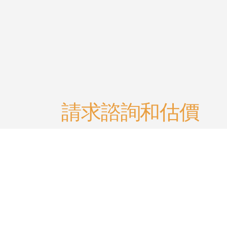
請求諮詢和估價
│聯絡我們 合作洽談 │