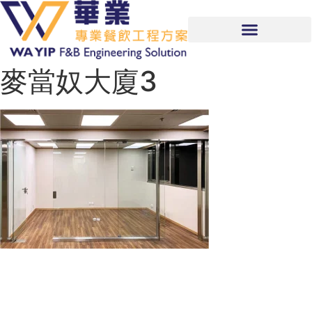
麥當奴大廈3