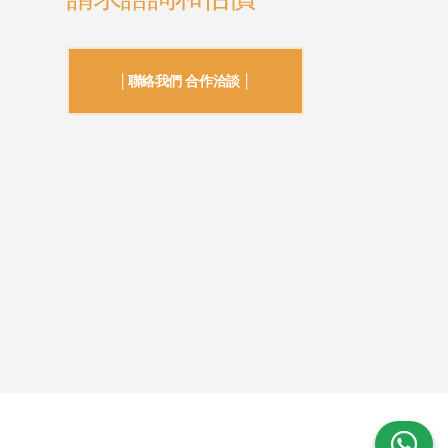
│聯絡我們 合作洽談 │