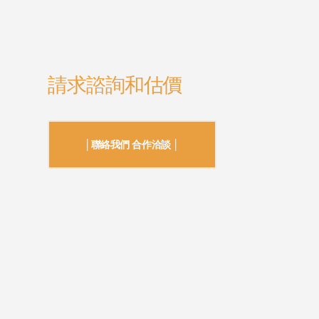
請求諮詢和估價
│聯絡我們 合作洽談 │