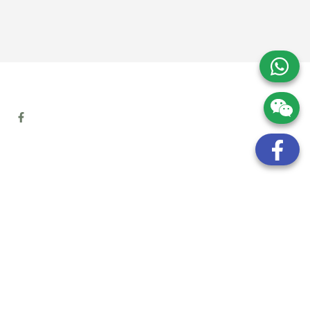
地址:
九龍觀塘開源道72號溢財中心12樓6室