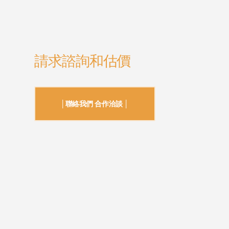
請求諮詢和估價
│聯絡我們 合作洽談 │