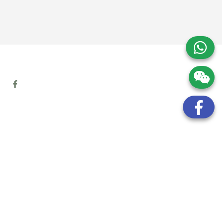
地址:
九龍觀塘開源道72號溢財中心12樓6室