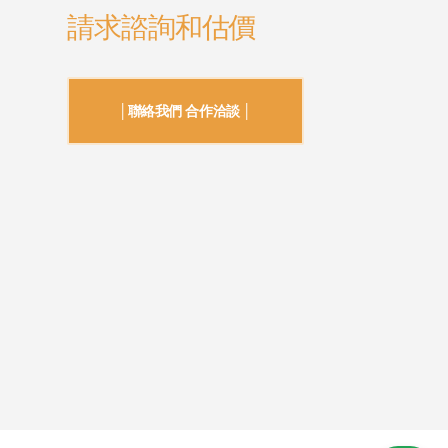
請求諮詢和估價
│聯絡我們 合作洽談 │