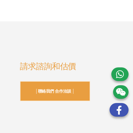
請求諮詢和估價
│聯絡我們 合作洽談 │