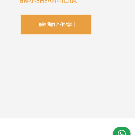
│聯絡我們 合作洽談 │