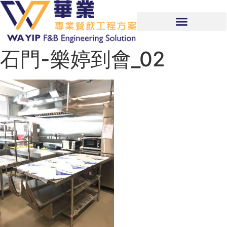
石門-樂婷到會_02