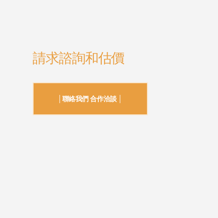
請求諮詢和估價
│聯絡我們 合作洽談 │