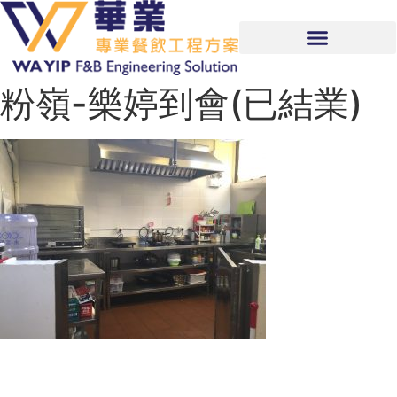
粉嶺-樂婷到會(已結業)