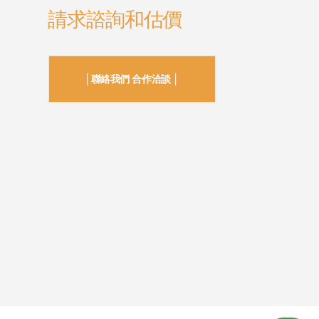
請求諮詢和估價
│聯絡我們 合作洽談 │