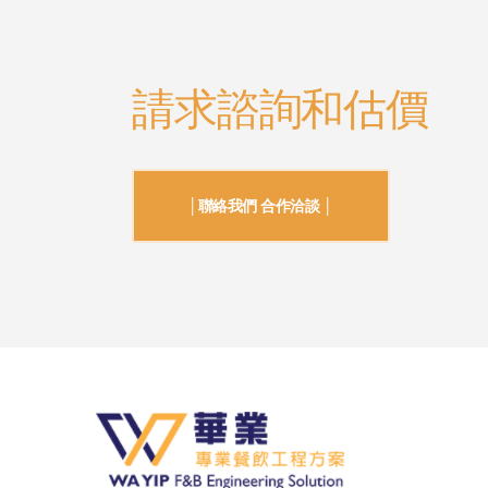
請求諮詢和估價
│聯絡我們 合作洽談 │