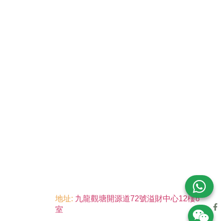
地址:
九龍觀塘開源道72號溢財中心12樓6
室