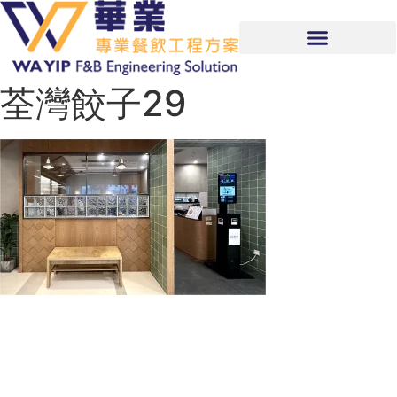
荃灣餃子29