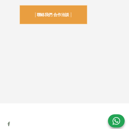
│聯絡我們 合作洽談 │