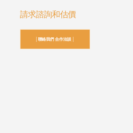
請求諮詢和估價
│聯絡我們 合作洽談 │