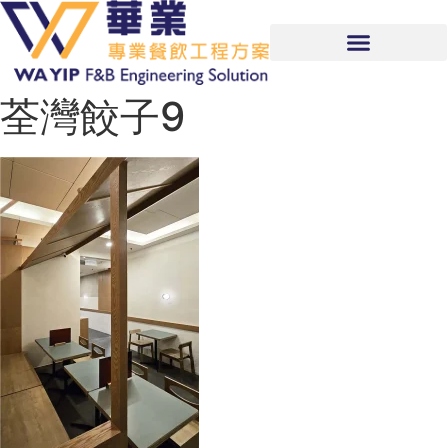
荃灣餃子9