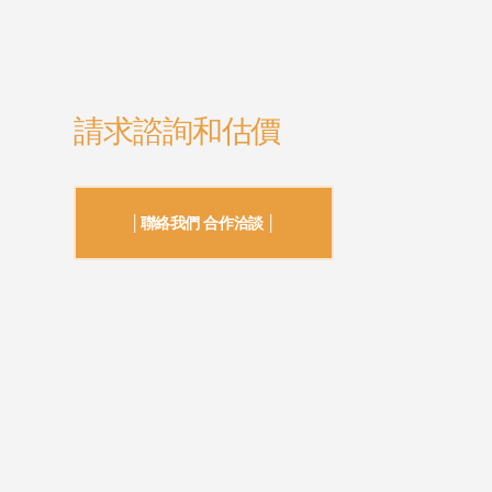
請求諮詢和估價
│聯絡我們 合作洽談 │