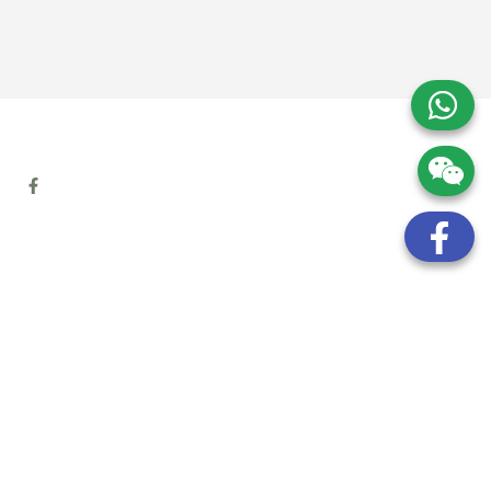
地址:
九龍觀塘開源道72號溢財中心12樓6室