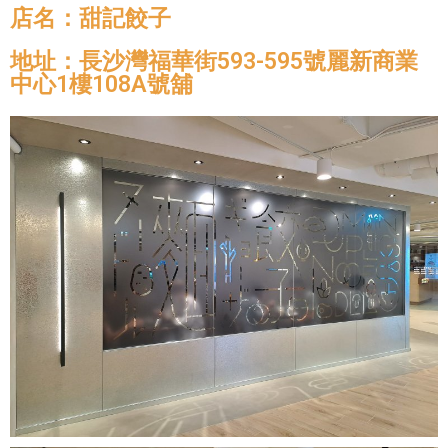
店名：甜記餃子
地址：長沙灣福華街593-595號麗新商業
中心1樓108A號舖