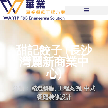
甜記餃子 (長沙
灣麗新商業中
心)
分類：
精選餐廳
,
工程案例
,
中式
餐廳裝修設計