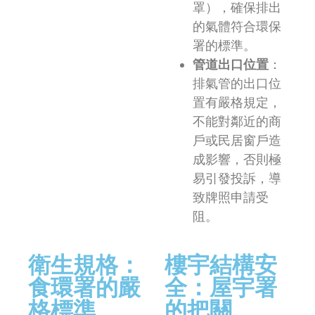
罩），確保排出
的氣體符合環保
署的標準。
管道出口位置
：
排氣管的出口位
置有嚴格規定，
不能對鄰近的商
戶或民居窗戶造
成影響，否則極
易引發投訴，導
致牌照申請受
阻。
衛生規格：
樓宇結構安
食環署的嚴
全：屋宇署
格標準
的把關