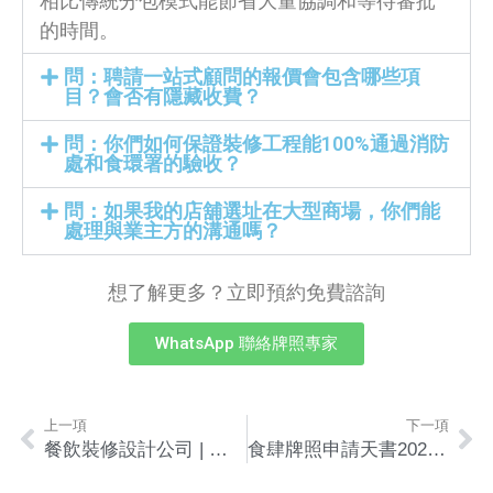
相比傳統分包模式能節省大量協調和等待審批
的時間。
問：聘請一站式顧問的報價會包含哪些項
目？會否有隱藏收費？
問：你們如何保證裝修工程能100%通過消防
處和食環署的驗收？
問：如果我的店舖選址在大型商場，你們能
處理與業主方的溝通嗎？
想了解更多？立即預約免費諮詢
WhatsApp 聯絡牌照專家
上一項
下一項
餐飲裝修設計公司 | 必看5大關鍵點避開陷阱指南
食肆牌照申請天書2026 | 助你由零到成功出牌，避開常見陷阱