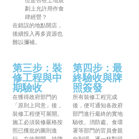
位是否在土地規
劃上允許用作食
肆經營？
在錯誤的地點開店，
後續投入再多資源也
難以彌補。
第三步：裝
第四步：最
修工程與中
終驗收與牌
期驗收
照簽發
在獲得政府部門的
所有裝修工程完成
「原則上同意」後，
後，便可通知各政府
裝修工程便可展開。
部門進行最終的實地
施工必須裝修嚴格按
驗收。消防處、食環
照已獲批的圖則進
署等部門的官員會親
行。在此期間，持牌
自到場，逐一核對現