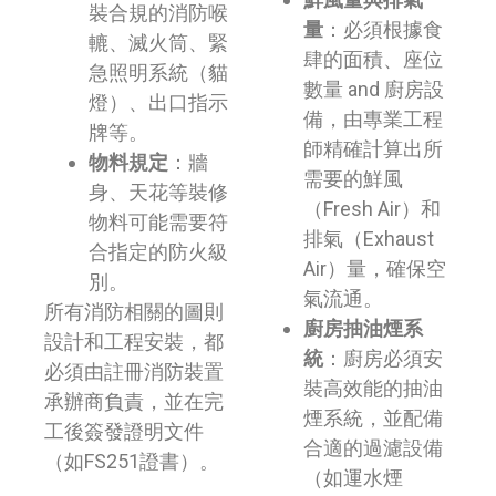
裝合規的消防喉
量
：必須根據食
轆、滅火筒、緊
肆的面積、座位
急照明系統（貓
數量 and 廚房設
燈）、出口指示
備，由專業工程
牌等。
師精確計算出所
物料規定
：牆
需要的鮮風
身、天花等裝修
（Fresh Air）和
物料可能需要符
排氣（Exhaust
合指定的防火級
Air）量，確保空
別。
氣流通。
所有消防相關的圖則
廚房抽油煙系
設計和工程安裝，都
統
：廚房必須安
必須由註冊消防裝置
裝高效能的抽油
承辦商負責，並在完
煙系統，並配備
工後簽發證明文件
合適的過濾設備
（如FS251證書）。
（如運水煙