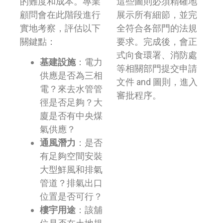
的難度和成本。專業
這些圖則必須精確地
顧問會在此階段進行
展示所有細節，並完
實地考察，評估以下
全符合各部門的法規
關鍵點：
要求。完成後，會正
式向食環署、消防處
基建設施
：電力
等相關部門提交申請
供應是否為三相
文件 and 圖則，進入
電？來去水管管
審批程序。
徑是否足夠？大
廈是否有中央煤
氣供應？
通風潛力
：是否
有足夠空間安裝
大型鮮風和排氣
管道？排氣出口
位置是否可行？
樓宇用途
：該舖