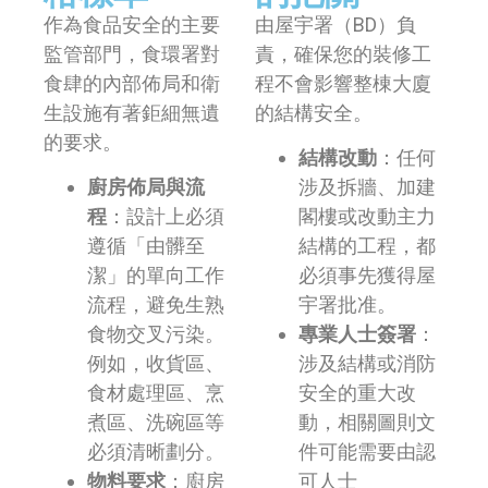
作為食品安全的主要
由屋宇署（BD）負
監管部門，食環署對
責，確保您的裝修工
食肆的內部佈局和衛
程不會影響整棟大廈
生設施有著鉅細無遺
的結構安全。
的要求。
結構改動
：任何
廚房佈局與流
涉及拆牆、加建
程
：設計上必須
閣樓或改動主力
遵循「由髒至
結構的工程，都
潔」的單向工作
必須事先獲得屋
流程，避免生熟
宇署批准。
食物交叉污染。
專業人士簽署
：
例如，收貨區、
涉及結構或消防
食材處理區、烹
安全的重大改
煮區、洗碗區等
動，相關圖則文
必須清晰劃分。
件可能需要由認
物料要求
：廚房
可人士