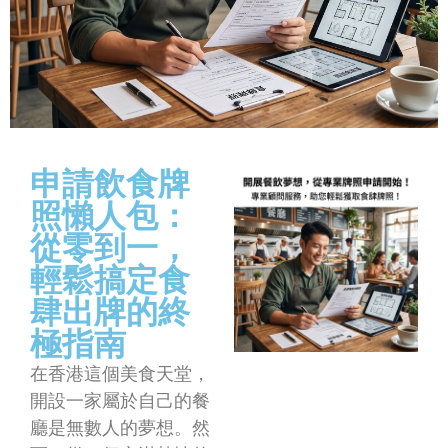
申請飲食牌
照懶人包：
從零到一，
輕鬆搞定食
肆出牌的終
極指南
在香港這個美食天堂，
開設一家屬於自己的餐
廳是無數人的夢想。然