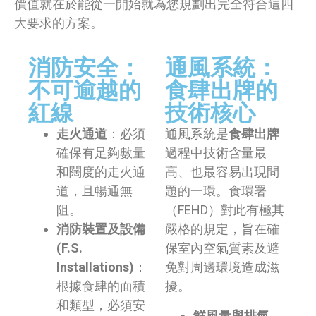
價值就在於能從一開始就為您規劃出完全符合這四
大要求的方案。
消防安全：
通風系統：
不可逾越的
食肆出牌的
紅線
技術核心
走火通道
：必須
通風系統是
食肆出牌
確保有足夠數量
過程中技術含量最
和闊度的走火通
高、也最容易出現問
道，且暢通無
題的一環。食環署
阻。
（FEHD）對此有極其
消防裝置及設備
嚴格的規定，旨在確
(F.S.
保室內空氣質素及避
Installations)
：
免對周邊環境造成滋
根據食肆的面積
擾。
和類型，必須安
鮮風量與排氣