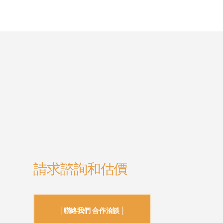
請求諮詢和估價
│聯絡我們 合作洽談 │