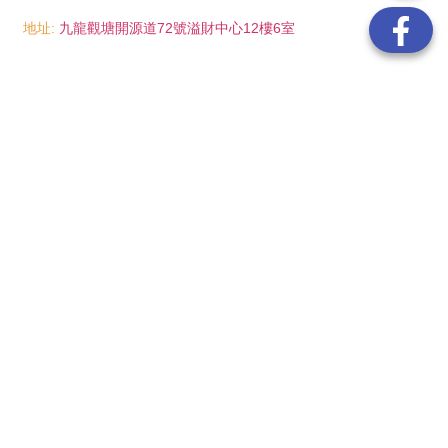
地址:
九龍觀塘開源道72號溢財中心12樓6室
電話:
(852) 6089 8215
/ 聯絡人: Mr.Eddie So
(852) 6926 0066
/ 聯絡人: Ms.Man Tse
(852) 2702 6738
電郵:
info@wayip.com.hk