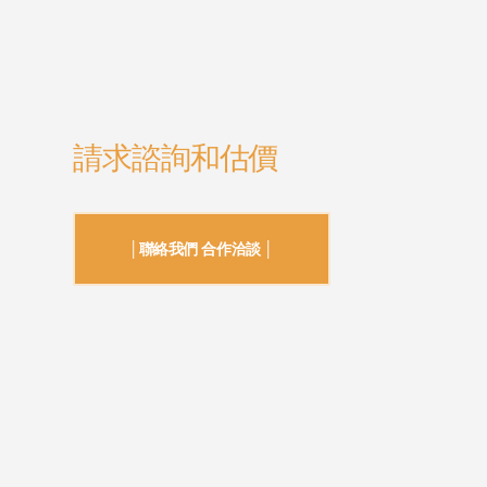
請求諮詢和估價
│聯絡我們 合作洽談 │