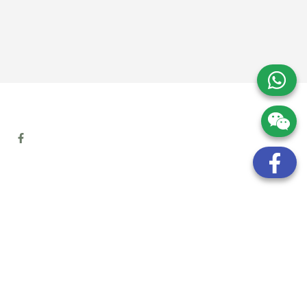
地址:
九龍觀塘開源道72號溢財中心12樓6室