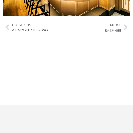
PREVIOUS
NEXT
PLEATS PLEASE (SOGO)
粉嶺水種耕