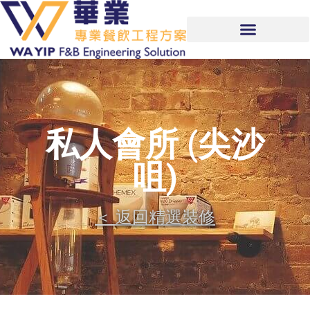
私人會所 (尖沙
咀)
＜ 返回精選裝修