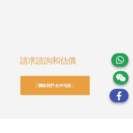
請求諮詢和估價
│聯絡我們 合作洽談 │