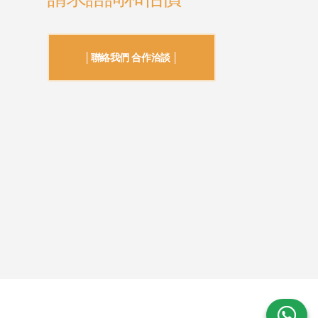
│聯絡我們 合作洽談 │