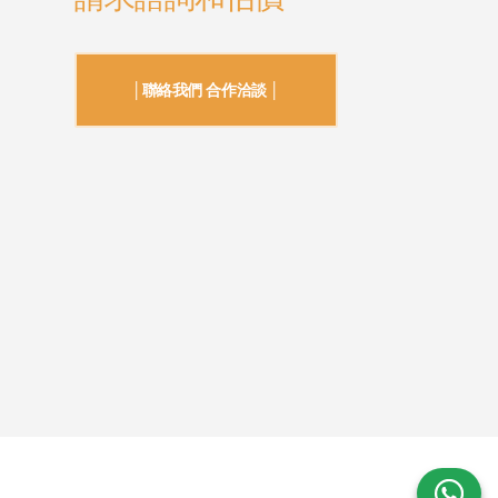
│聯絡我們 合作洽談 │