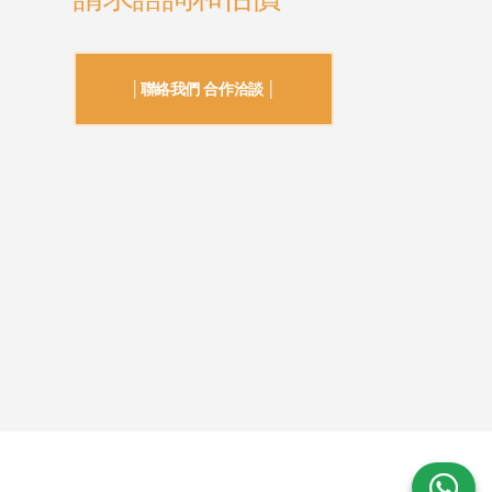
│聯絡我們 合作洽談 │