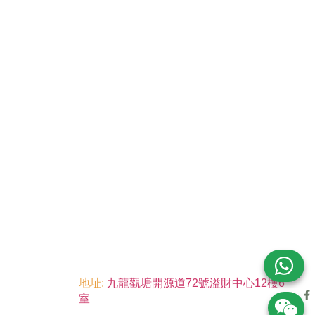
地址:
九龍觀塘開源道72號溢財中心12樓6
室