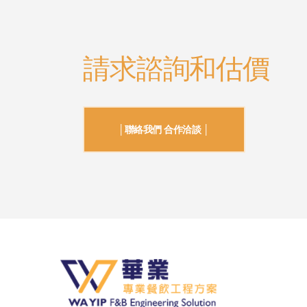
請求諮詢和估價
│聯絡我們 合作洽談 │