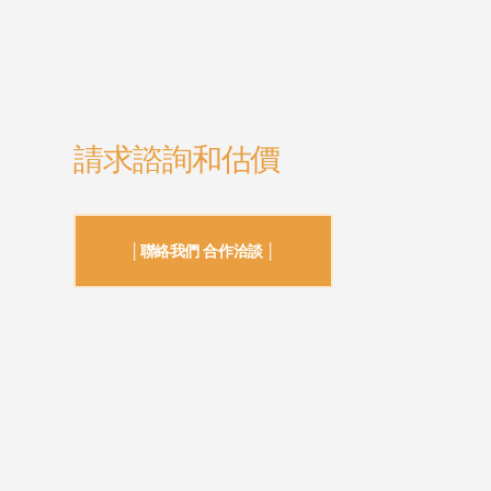
請求諮詢和估價
│聯絡我們 合作洽談 │