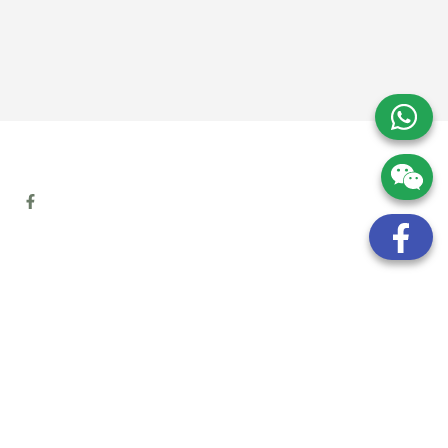
地址:
九龍觀塘開源道72號溢財中心12樓6室