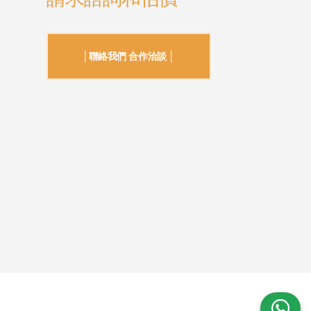
│聯絡我們 合作洽談 │