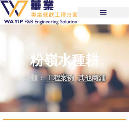
粉嶺水種耕
分類：
工程案例
,
其他商鋪