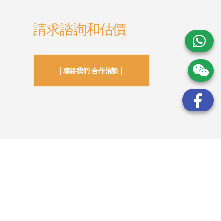
請求諮詢和估價
│聯絡我們 合作洽談 │