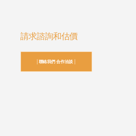
請求諮詢和估價
│聯絡我們 合作洽談 │