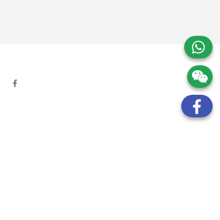
地址:
九龍觀塘開源道72號溢財中心12樓6室