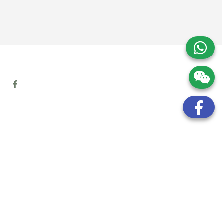
地址:
九龍觀塘開源道72號溢財中心12樓6室