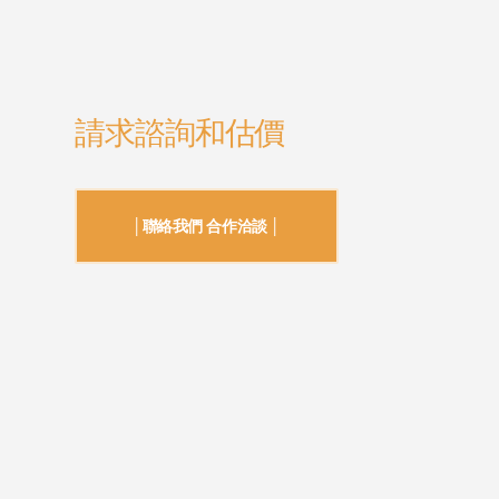
請求諮詢和估價
│聯絡我們 合作洽談 │