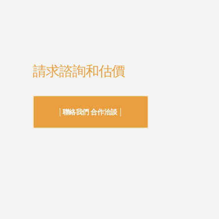
請求諮詢和估價
│聯絡我們 合作洽談 │