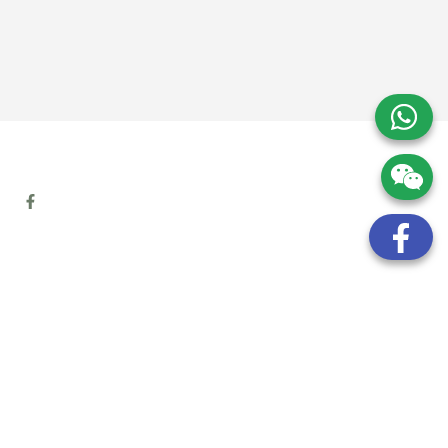
地址:
九龍觀塘開源道72號溢財中心12樓6室