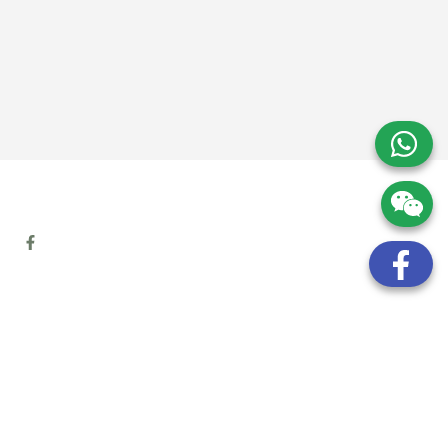
地址:
九龍觀塘開源道72號溢財中心12樓6室