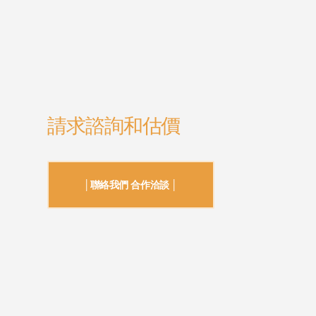
請求諮詢和估價
│聯絡我們 合作洽談 │