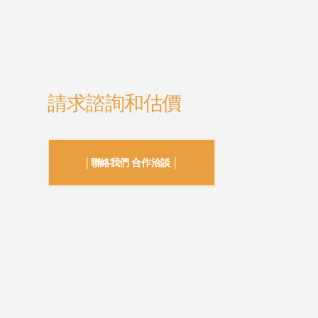
請求諮詢和估價
│聯絡我們 合作洽談 │