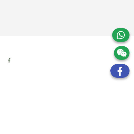
地址:
九龍觀塘開源道72號溢財中心12樓6室