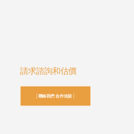
請求諮詢和估價
│聯絡我們 合作洽談 │