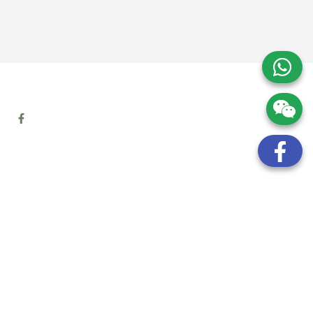
地址:
九龍觀塘開源道72號溢財中心12樓6室