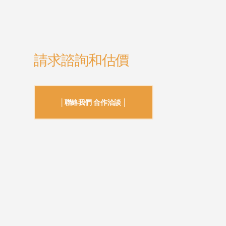
請求諮詢和估價
│聯絡我們 合作洽談 │