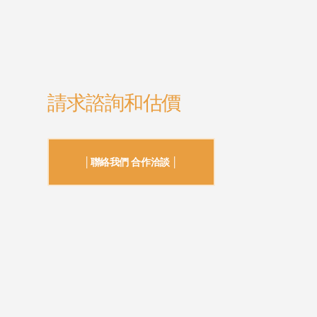
請求諮詢和估價
│聯絡我們 合作洽談 │