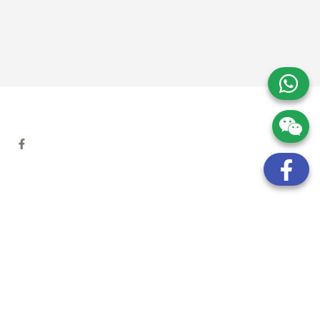
地址:
九龍觀塘開源道72號溢財中心12樓6室