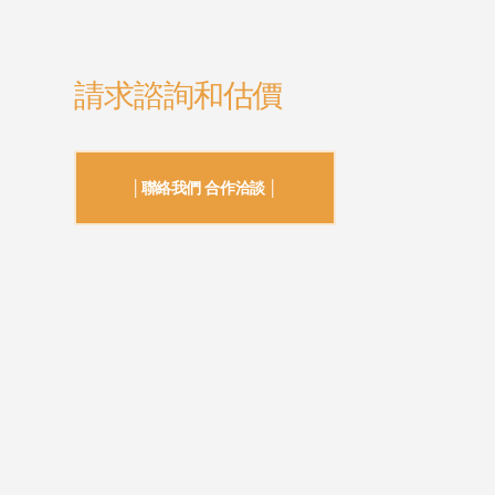
請求諮詢和估價
│聯絡我們 合作洽談 │