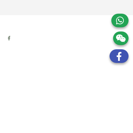
地址:
九龍觀塘開源道72號溢財中心12樓6室